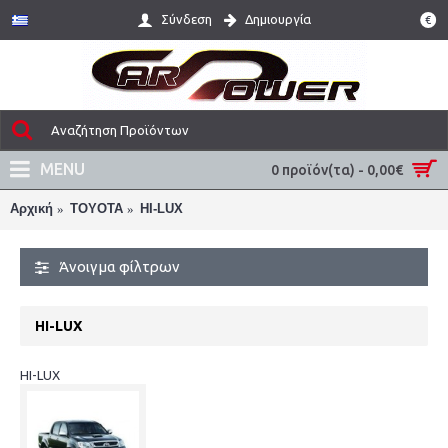
Σύνδεση
Δημιουργία
€
MENU
0 προϊόν(τα) - 0,00€
Αρχική
TOYOTA
HI-LUX
Άνοιγμα φίλτρων
HI-LUX
HI-LUX