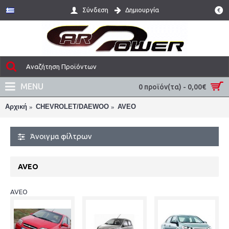
Σύνδεση
Δημιουργία
€
MENU
0 προϊόν(τα) - 0,00€
Αρχική
CHEVROLET/DAEWOO
AVEO
Άνοιγμα φίλτρων
AVEO
AVEO