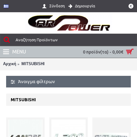
Σύνδεση
Δημιουργία
€
MENU
0 προϊόν(τα) - 0,00€
Αρχική
MITSUBISHI
Άνοιγμα φίλτρων
MITSUBISHI