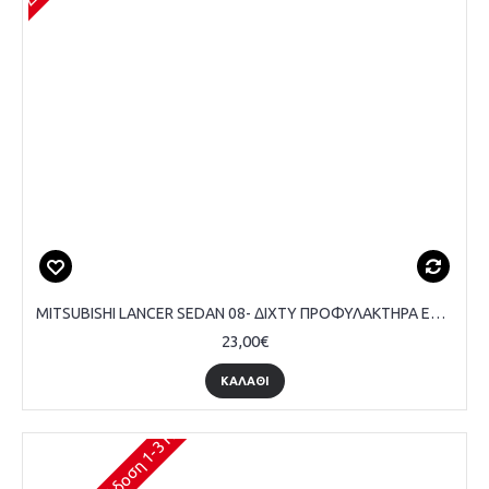
MITSUBISHI LANCER SEDAN 08- ΔΙΧΤΥ ΠΡΟΦΥΛΑΚΤΗΡΑ ΕΜΠΡΟΣ ΑΚΡΑΙΟ (ΜΕ ΤΡΥΠΑ ΠΡΟΒΟΛΕΑ) (EVO) - ΟΔΗΓΟΥ
23,00€
ΚΑΛΆΘΙ
Διαθέσιμο (Παράδοση 1-3 Ημέρες)