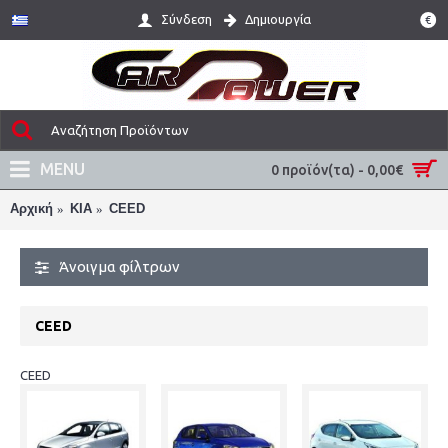
Σύνδεση
Δημιουργία
€
MENU
0 προϊόν(τα) - 0,00€
Αρχική
KIA
CEED
Άνοιγμα φίλτρων
CEED
CEED