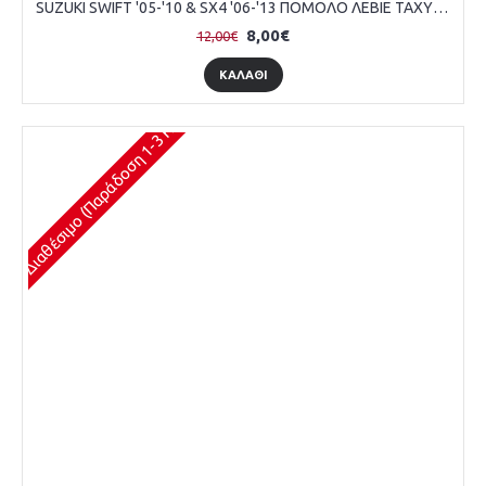
SUZUKI SWIFT '05-'10 & SX4 '06-'13 ΠΟΜΟΛΟ ΛΕΒΙΕ ΤΑΧΥΤΗΤΩΝ ΜΕ ΒΑΣΗ ΤΥΠΟΥ "Τ", ΧΡΩΜΙΟ ΜΕ ΜΑΥΡΑ ΓΡΑΜΜΑΤΑ
8,00€
12,00€
ΚΑΛΆΘΙ
Διαθέσιμο (Παράδοση 1-3 Ημέρες)