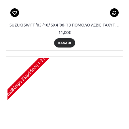
SUZUKI SWIFT '05-'10/ SX4 '06-'13 ΠΟΜΟΛΟ ΛΕΒΙΕ ΤΑΧΥΤΗΤΩΝ ΤΥΠΟΥ 'D' 5 ΤΑΧΥΤΗΤΕΣ, ΜΑΥΡΟ
11,00€
ΚΑΛΆΘΙ
Διαθέσιμο (Παράδοση 1-3 Ημέρες)