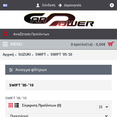
Σύνδεση
Δημιουργία
€
MENU
0 προϊόν(τα) - 0,00€
Αρχική
SUZUKI
SWIFT
SWIFT '05-'10
Άνοιγμα φίλτρων
SWIFT '05-'10
SWIFT '05-'10
Σύγκριση Προϊόντων (0)