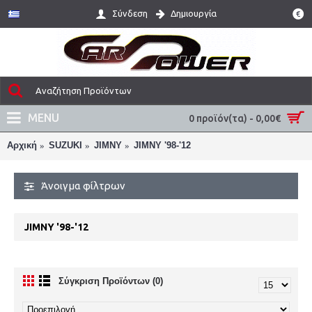
Σύνδεση
Δημιουργία
€
MENU
0 προϊόν(τα) - 0,00€
Αρχική
SUZUKI
JIMNY
JIMNY '98-'12
Άνοιγμα φίλτρων
JIMNY '98-'12
Σύγκριση Προϊόντων (0)