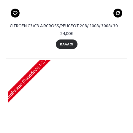
CITROEN C3/C3 AIRCROSS/PEUGEOT 208/ 2008/ 3008/ 308, ΠΟΜΟΛΟ ΛΕΒΙΕ ΤΑΧΥΤΗΤΩΝ, 5 ΤΑΧΥΤΗΤΕΣ, ΜΑΥΡΟ/ΑΣΗΜΙ
24,00€
ΚΑΛΆΘΙ
Διαθέσιμο (Παράδοση 1-3 Ημέρες)