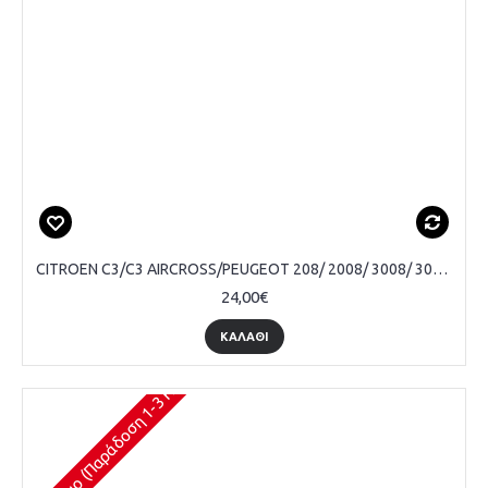
CITROEN C3/C3 AIRCROSS/PEUGEOT 208/ 2008/ 3008/ 308, ΠΟΜΟΛΟ ΛΕΒΙΕ ΤΑΧΥΤΗΤΩΝ, 5 ΤΑΧΥΤΗΤΕΣ, ΜΑΥΡΟ/ΧΡΩΜΙΟ
24,00€
ΚΑΛΆΘΙ
Διαθέσιμο (Παράδοση 1-3 Ημέρες)