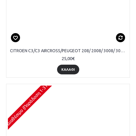
CITROEN C3/C3 AIRCROSS/PEUGEOT 208/ 2008/ 3008/ 308, ΠΟΜΟΛΟ ΛΕΒΙΕ ΤΑΧΥΤΗΤΩΝ, 5 ΤΑΧΥΤΗΤΕΣ, ΜΑΥΡΟ/ΑΣΗΜΙ ΜΑΤ
25,00€
ΚΑΛΆΘΙ
Διαθέσιμο (Παράδοση 1-3 Ημέρες)