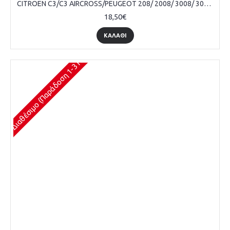
CITROEN C3/C3 AIRCROSS/PEUGEOT 208/ 2008/ 3008/ 308, ΠΟΜΟΛΟ ΛΕΒΙΕ ΤΑΧΥΤΗΤΩΝ, 5 ΤΑΧΥΤΗΤΕΣ, ΜΑΥΡΟ
18,50€
ΚΑΛΆΘΙ
Διαθέσιμο (Παράδοση 1-3 Ημέρες)