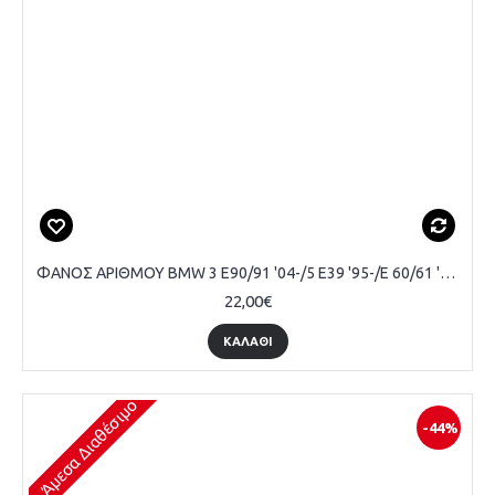
ΦΑΝΟΣ ΑΡΙΘΜΟΥ BMW 3 E90/91 '04-/5 E39 '95-/E 60/61 '03-/X5 E70 '06-/X6 E71 '07-CAN/BUS LED (2ΤΕΜ)
22,00€
ΚΑΛΆΘΙ
Άμεσα Διαθέσιμο
-44%