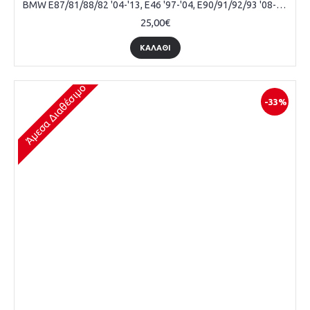
BMW E87/81/88/82 '04-'13, E46 '97-'04, E90/91/92/93 '08-'13, E39 '95-'03, E60/61 '03-'10, X1 E84 '09-'15, X3 F25 '10-'17 ΠΟΜΟΛΟ ΛΕΒΙΕ ΤΑΧΥΤΗΤΩΝ ΑΣΗΜΙ ΜΕ 6 ΤΑΧΤΗΤΕΣ
25,00€
ΚΑΛΆΘΙ
Άμεσα Διαθέσιμο
-33%