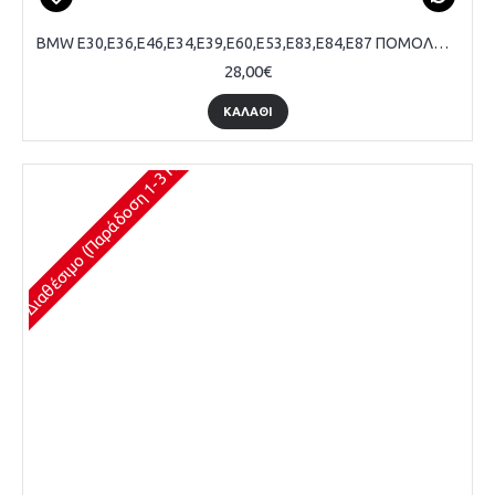
BMW E30,E36,E46,E34,E39,E60,E53,E83,E84,E87 ΠΟΜΟΛΟ ΛΕΒΙΕ ΤΑΧΥΤΗΤΩΝ "M", 5 ΤΑΧΥΤΗΤΕΣ, ΑΣΗΜΙ
28,00€
ΚΑΛΆΘΙ
Διαθέσιμο (Παράδοση 1-3 Ημέρες)