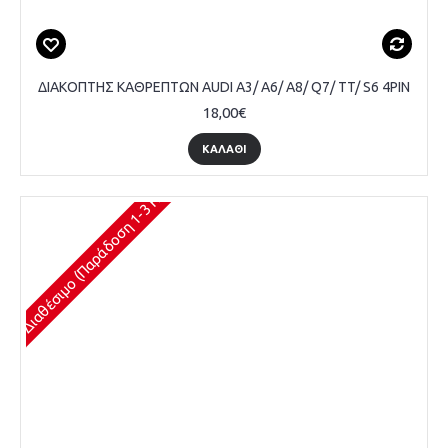
ΔΙΑΚΟΠΤΗΣ ΚΑΘΡΕΠΤΩΝ AUDI A3/ A6/ A8/ Q7/ TT/ S6 4PIN
18,00€
ΚΑΛΆΘΙ
Διαθέσιμο (Παράδοση 1-3 Ημέρες)