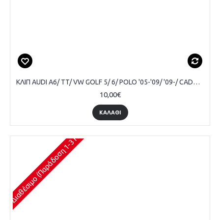
ΚΛΙΠ AUDI A6/ TT/ VW GOLF 5/ 6/ POLO '05-'09/ '09-/ CADDY '04-'08/ PASSAT B6/ TOURAN '03-'09/ SCIROCCO '09/ EOS/ JETTA '05-'10 ΤΑΜΠΛΩ ΠΟΡΤΑΣ (10ΤΕΜ)
10,00€
ΚΑΛΆΘΙ
Διαθέσιμο (Παράδοση 1-3 Ημέρες)