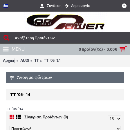
Σύνδεση
Δημιουργία
€
MENU
0 προϊόν(τα) - 0,00€
Αρχική
AUDI
TT
TT '06-'14
Άνοιγμα φίλτρων
TT '06-'14
TT '06-'14
Σύγκριση Προϊόντων (0)