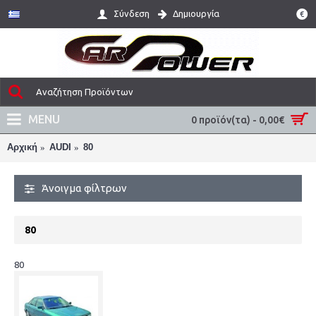
Σύνδεση
Δημιουργία
€
MENU
0 προϊόν(τα) - 0,00€
Αρχική
AUDI
80
Άνοιγμα φίλτρων
80
80