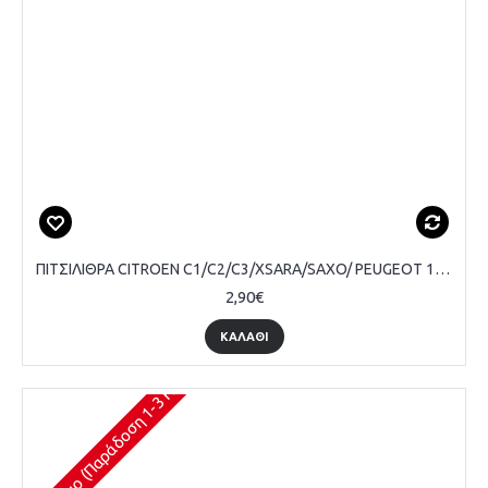
ΠΙΤΣΙΛΙΘΡΑ CITROEN C1/C2/C3/XSARA/SAXO/ PEUGEOT 106/207/306/ FIAT SCUDO '07-
2,90€
ΚΑΛΆΘΙ
Διαθέσιμο (Παράδοση 1-3 Ημέρες)