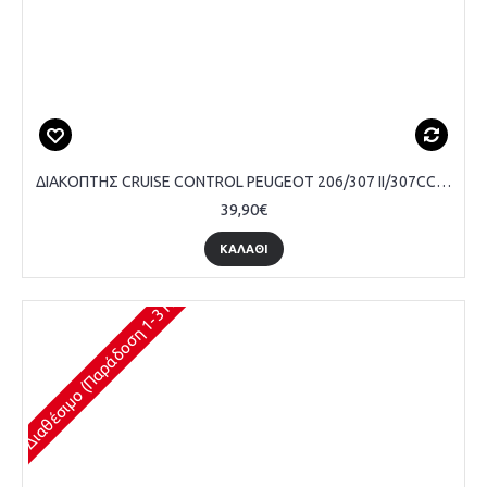
ΔΙΑΚΟΠΤΗΣ CRUISE CONTROL PEUGEOT 206/307 II/307CC/207/407/308/1008/3008/807/PARTNER/EXPERT III/ CITROEN C2/C3 II/C5 II/XSARA PICASSO/JUMPY
39,90€
ΚΑΛΆΘΙ
Διαθέσιμο (Παράδοση 1-3 Ημέρες)